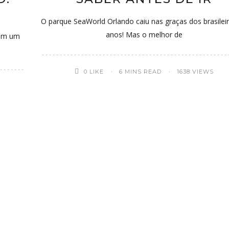
O parque SeaWorld Orlando caiu nas graças dos brasilei
anos! Mas o melhor de
uem um
0
LIKE
6 MINS READ
1638 VIEWS