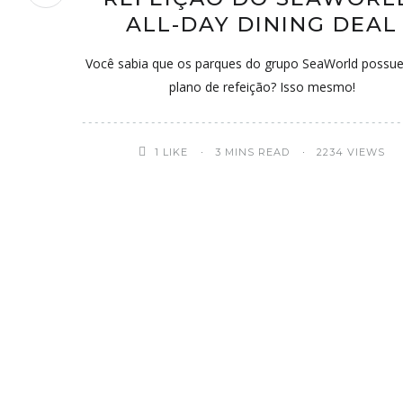
ALL-DAY DINING DEAL
Você sabia que os parques do grupo SeaWorld poss
plano de refeição? Isso mesmo!
1
LIKE
3 MINS READ
2234 VIEWS