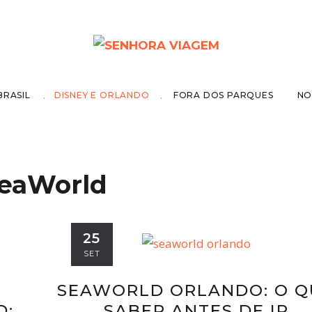
BRASIL
DISNEY E ORLANDO
FORA DOS PARQUES
NO
eaWorld
25
SET
SEAWORLD ORLANDO: O Q
D:
SABER ANTES DE IR