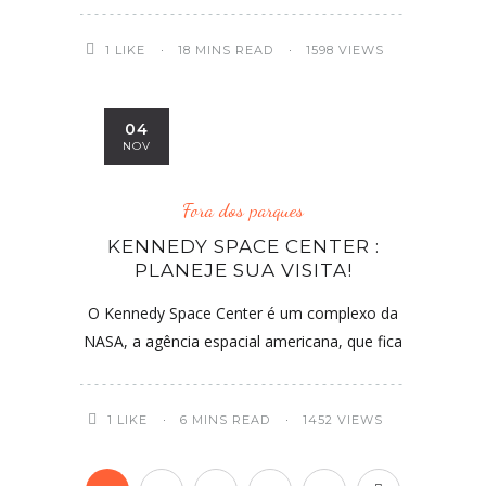
1
LIKE
18 MINS READ
1598 VIEWS
04
NOV
Fora dos parques
KENNEDY SPACE CENTER :
PLANEJE SUA VISITA!
O Kennedy Space Center é um complexo da
NASA, a agência espacial americana, que fica
1
LIKE
6 MINS READ
1452 VIEWS