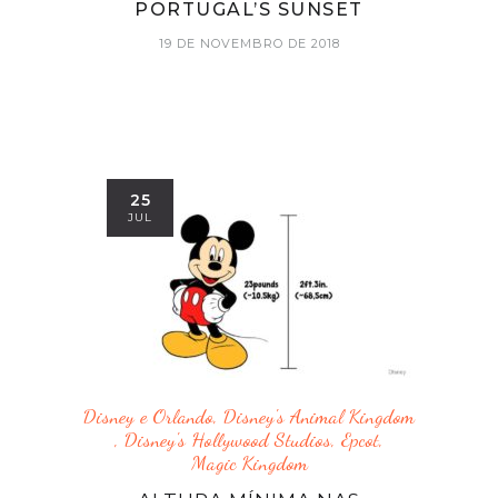
PORTUGAL’S SUNSET
19 DE NOVEMBRO DE 2018
25
JUL
Disney e Orlando
,
Disney's Animal Kingdom
,
Disney's Hollywood Studios
,
Epcot
,
Magic Kingdom