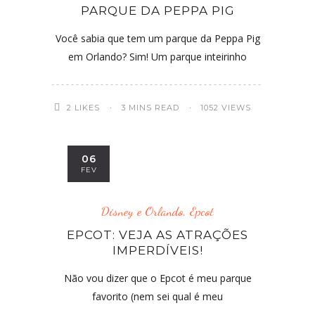
PARQUE DA PEPPA PIG
Você sabia que tem um parque da Peppa Pig
em Orlando? Sim! Um parque inteirinho
2
LIKES
3 MINS READ
1052 VIEWS
06
FEV
Disney e Orlando
,
Epcot
EPCOT: VEJA AS ATRAÇÕES
IMPERDÍVEIS!
Não vou dizer que o Epcot é meu parque
favorito (nem sei qual é meu