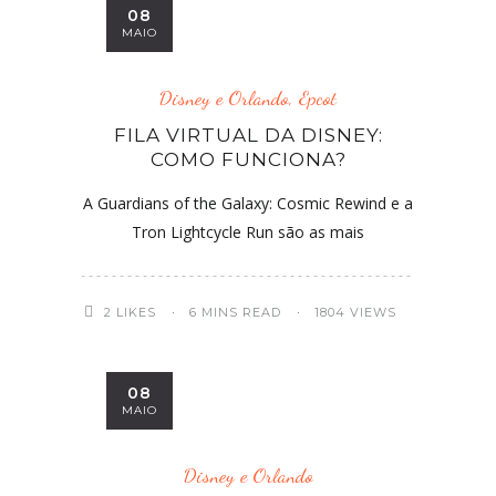
08
MAIO
Disney e Orlando
,
Epcot
FILA VIRTUAL DA DISNEY:
COMO FUNCIONA?
A Guardians of the Galaxy: Cosmic Rewind e a
Tron Lightcycle Run são as mais
2
LIKES
6 MINS READ
1804 VIEWS
08
MAIO
Disney e Orlando