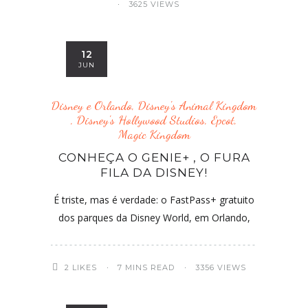
3625 VIEWS
12
JUN
Disney e Orlando
,
Disney's Animal Kingdom
,
Disney's Hollywood Studios
,
Epcot
,
Magic Kingdom
CONHEÇA O GENIE+ , O FURA
FILA DA DISNEY!
É triste, mas é verdade: o FastPass+ gratuito
dos parques da Disney World, em Orlando,
2
LIKES
7 MINS READ
3356 VIEWS