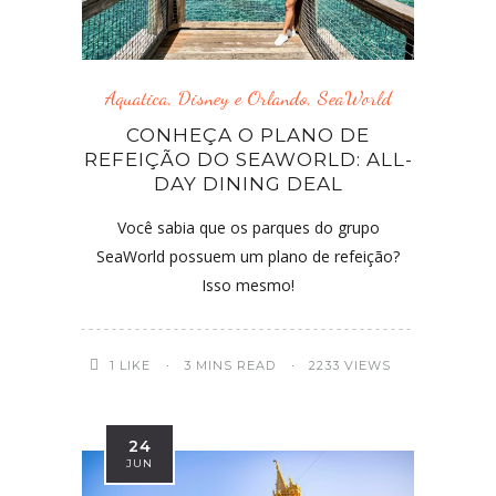
Aquatica
,
Disney e Orlando
,
SeaWorld
CONHEÇA O PLANO DE
REFEIÇÃO DO SEAWORLD: ALL-
DAY DINING DEAL
Você sabia que os parques do grupo
SeaWorld possuem um plano de refeição?
Isso mesmo!
1
LIKE
3 MINS READ
2233 VIEWS
24
JUN