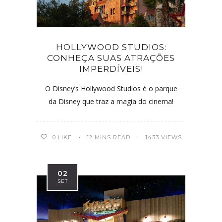
HOLLYWOOD STUDIOS:
CONHEÇA SUAS ATRAÇÕES
IMPERDÍVEIS!
O Disney’s Hollywood Studios é o parque
da Disney que traz a magia do cinema!
0
LIKE
12 MINS READ
1433 VIEWS
02
SET