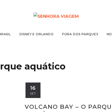
BRASIL
DISNEY E ORLANDO
FORA DOS PARQUES
NO
rque aquático
16
SET
VOLCANO BAY – O PARQ