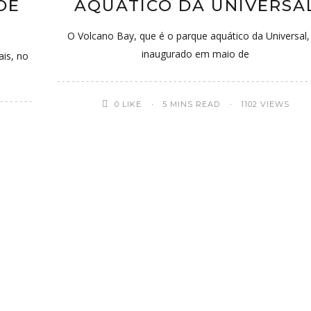
DE
AQUÁTICO DA UNIVERSA
O Volcano Bay, que é o parque aquático da Universal, 
inaugurado em maio de
ais, no
0
LIKE
5 MINS READ
1102 VIEWS