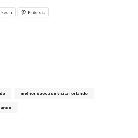
inkedIn
Pinterest
ndo
melhor época de visitar orlando
lando