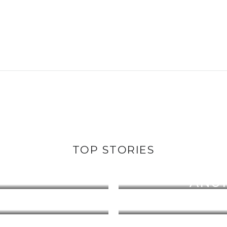
OS PREMIUM
TOP STORIES
ONSEGUIR!
HOTEL B
ONS QUE VOCÊ
D23 EXPO 2
ANUN