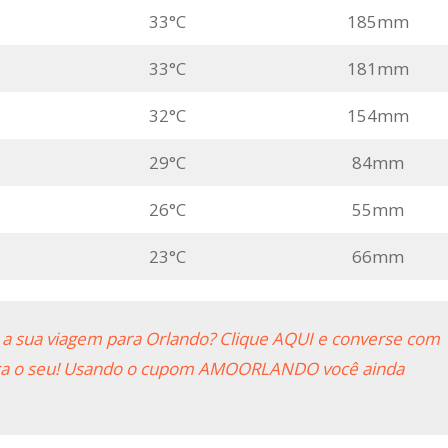
33°C
185mm
33°C
181mm
32°C
154mm
29°C
84mm
26°C
55mm
23°C
66mm
a sua viagem para Orlando? Clique AQUI e converse com
peça o seu! Usando o cupom AMOORLANDO você ainda