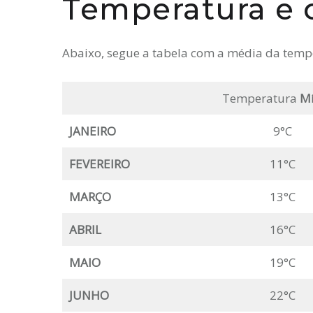
Temperatura e 
Abaixo, segue a tabela com a média da temp
Temperatura
M
JANEIRO
9°C
FEVEREIRO
11°C
MARÇO
13°C
ABRIL
16°C
MAIO
19°C
JUNHO
22°C