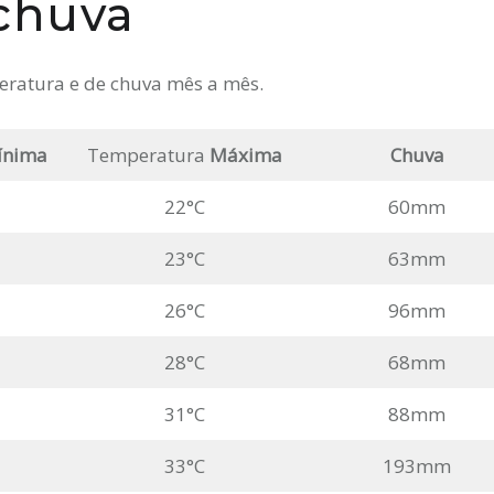
chuva
eratura e de chuva mês a mês.
ínima
Temperatura
Máxima
Chuva
22°C
60mm
23°C
63mm
26°C
96mm
28°C
68mm
31°C
88mm
33°C
193mm