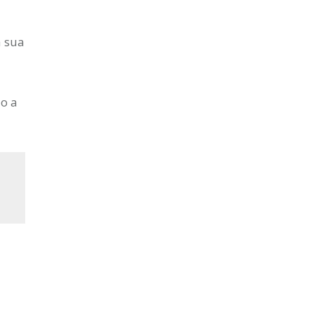
à sua
o a