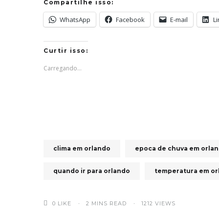
Compartilhe isso:
WhatsApp
Facebook
E-mail
L
Curtir isso:
Carregando...
clima em orlando
epoca de chuva em orla
quando ir para orlando
temperatura em or
0
LIKE
2 MINS READ
1212 VIEWS